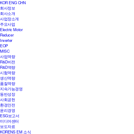
KOR
ENG
CHN
회사정보
회사소개
사업장소개
주요사업
Electric Motor
Reducer
Inverter
EOP
MISC
사업역량
R&D비전
R&D역량
시험역량
생산역량
품질역량
지속가능경영
동반성장
사회공헌
환경안전
윤리경영
ESG보고서
미디어센터
보도자료
KORENS EM 소식