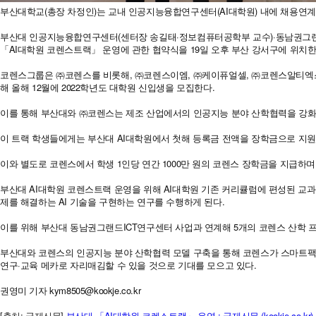
부산대학교(총장 차정인)는 교내 인공지능융합연구센터(AI대학원) 내에 채용연계
부산대 인공지능융합연구센터(센터장 송길태·정보컴퓨터공학부 교수)·동남권그랜드
「AI대학원 코렌스트랙」 운영에 관한 협약식을 19일 오후 부산 강서구에 위치한
코렌스그룹은 ㈜코렌스를 비롯해, ㈜코렌스이엠, ㈜케이퓨얼셀, ㈜코렌스알티엑
해 올해 12월에 2022학년도 대학원 신입생을 모집한다.
이를 통해 부산대와 ㈜코렌스는 제조 산업에서의 인공지능 분야 산학협력을 강화·
이 트랙 학생들에게는 부산대 AI대학원에서 첫해 등록금 전액을 장학금으로 지원하
이와 별도로 코렌스에서 학생 1인당 연간 1000만 원의 코렌스 장학금을 지급하며
부산대 AI대학원 코렌스트랙 운영을 위해 AI대학원 기존 커리큘럼에 편성된 교과목 외
제를 해결하는 AI 기술을 구현하는 연구를 수행하게 된다.
이를 위해 부산대 동남권그랜드ICT연구센터 사업과 연계해 5개의 코렌스 산학 
부산대와 코렌스의 인공지능 분야 산학협력 모델 구축을 통해 코렌스가 스마트팩
연구·교육 메카로 자리매김할 수 있을 것으로 기대를 모으고 있다.
권영미 기자 kym8505@kookje.co.kr
[출처: 국제신문]
부산대,「AI대학원 코렌스트랙」 운영 : 국제신문 (kookje.co.kr)